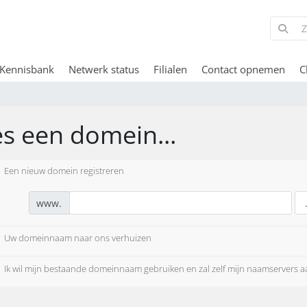
Kennisbank
Netwerk status
Filialen
Contact opnemen
C
es een domein...
Een nieuw domein registreren
www.
Uw domeinnaam naar ons verhuizen
Ik wil mijn bestaande domeinnaam gebruiken en zal zelf mijn naamservers 